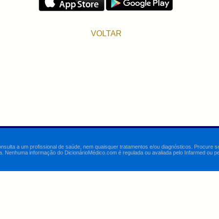
VOLTAR
onsulta a um profissional de saúde, nem quaisquer tratamentos e/ou diagnósticos. Procure 
a. Nenhuma informação do DicionárioMédico.com é regulada ou avaliada pelo Infarmed ou pelo 