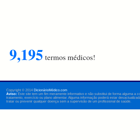
9,195
termos médicos!
Copyright © 2014
DicionárioMédico.com
Aviso:
Este site tem um fim meramente informativo e não substitui de forma alguma a c
tratamento, exercício ou plano alimentar. Alguma informação poderá estar desactualizad
tratar ou prevenir qualquer doença sem a supervisão de um profissional de saúde.