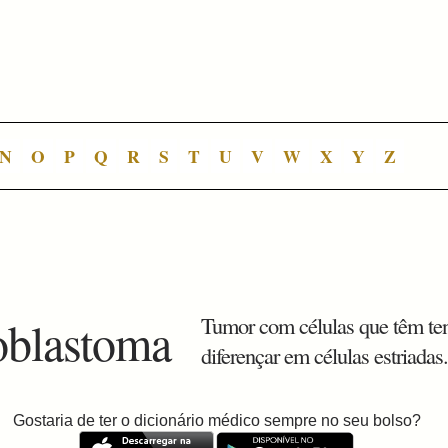
N
O
P
Q
R
S
T
U
V
W
X
Y
Z
oblastoma
Tumor com células que têm ten
diferençar em células estriadas
Gostaria de ter o dicionário médico sempre no seu bolso?