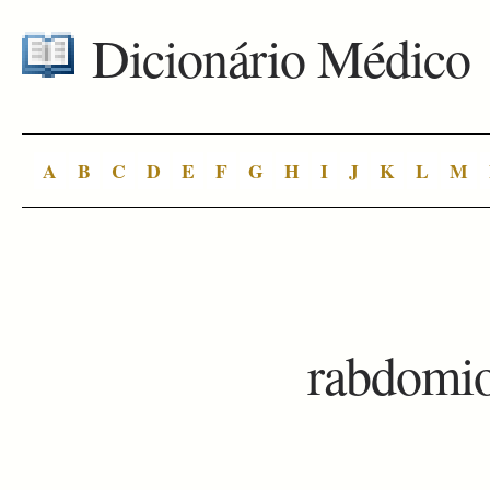
Dicionário Médico
A
B
C
D
E
F
G
H
I
J
K
L
M
rabdomi