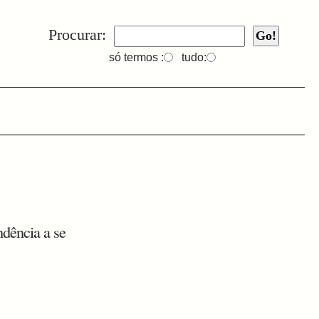
Procurar:
só termos :
tudo:
dência a se
.