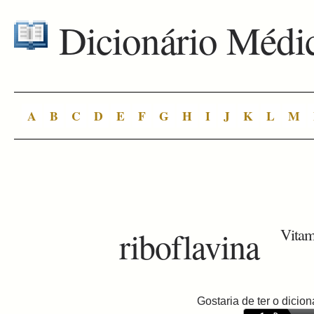
Dicionário Médi
A
B
C
D
E
F
G
H
I
J
K
L
M
riboflavina
Vitam
Gostaria de ter o dici