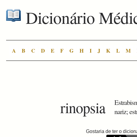
Dicionário Médi
A
B
C
D
E
F
G
H
I
J
K
L
M
rinopsia
Estrabis
nariz; es
Gostaria de ter o dici