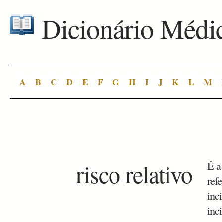
Dicionário Médi
A
B
C
D
E
F
G
H
I
J
K
L
M
risco relativo
É a
ref
inc
inc