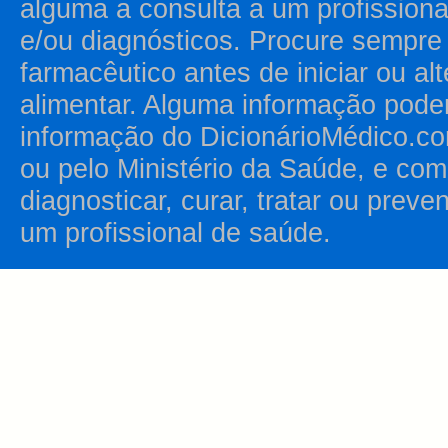
alguma a consulta a um profission
e/ou diagnósticos. Procure sempr
farmacêutico antes de iniciar ou al
alimentar. Alguma informação pode
informação do DicionárioMédico.co
ou pelo Ministério da Saúde, e como
diagnosticar, curar, tratar ou prev
um profissional de saúde.