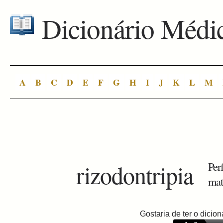
Dicionário Médi
A
B
C
D
E
F
G
H
I
J
K
L
M
rizodontripia
Per
mat
Gostaria de ter o dici