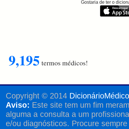
Gostaria de ter o dici
9,195
termos médicos!
Copyright © 2014
DicionárioMédic
Aviso:
Este site tem um fim merame
alguma a consulta a um profission
e/ou diagnósticos. Procure sempr