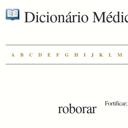
Dicionário Médi
A
B
C
D
E
F
G
H
I
J
K
L
M
roborar
Fortificar;