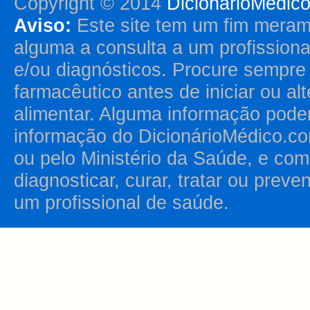
Copyright © 2014
DicionárioMédic
Aviso:
Este site tem um fim merame
alguma a consulta a um profission
e/ou diagnósticos. Procure sempr
farmacêutico antes de iniciar ou al
alimentar. Alguma informação pode
informação do DicionárioMédico.co
ou pelo Ministério da Saúde, e como
diagnosticar, curar, tratar ou prev
um profissional de saúde.