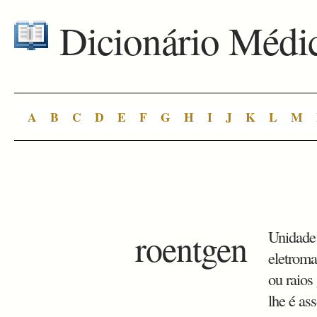
Dicionário Médi
A
B
C
D
E
F
G
H
I
J
K
L
M
roentgen
Unidade
eletroma
ou raios
lhe é as