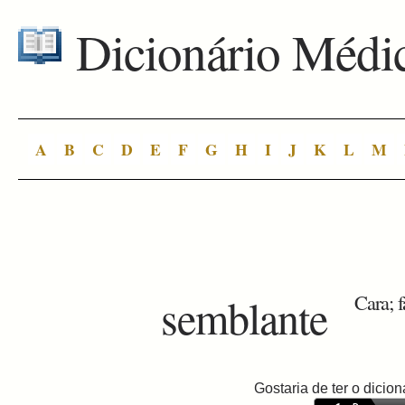
Dicionário Médi
A
B
C
D
E
F
G
H
I
J
K
L
M
semblante
Cara; f
Gostaria de ter o dici