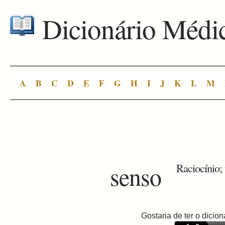
Dicionário Médi
A
B
C
D
E
F
G
H
I
J
K
L
M
senso
Raciocínio; 
Gostaria de ter o dici