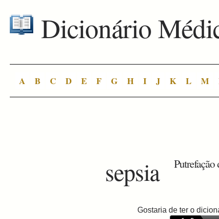
Dicionário Médi
A
B
C
D
E
F
G
H
I
J
K
L
M
sepsia
Putrefação 
Gostaria de ter o dici