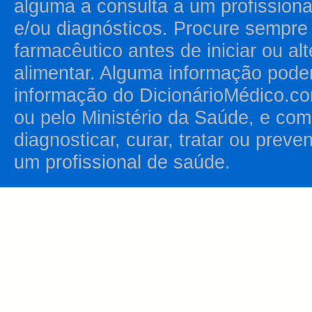
alguma a consulta a um profission
e/ou diagnósticos. Procure sempr
farmacêutico antes de iniciar ou al
alimentar. Alguma informação pode
informação do DicionárioMédico.co
ou pelo Ministério da Saúde, e como
diagnosticar, curar, tratar ou prev
um profissional de saúde.