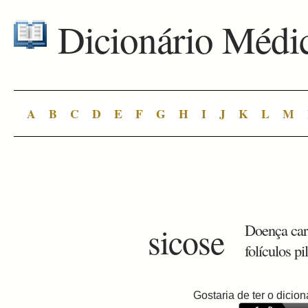
Dicionário Médi
A
B
C
D
E
F
G
H
I
J
K
L
M
sicose
Doença car
folículos p
Gostaria de ter o dici