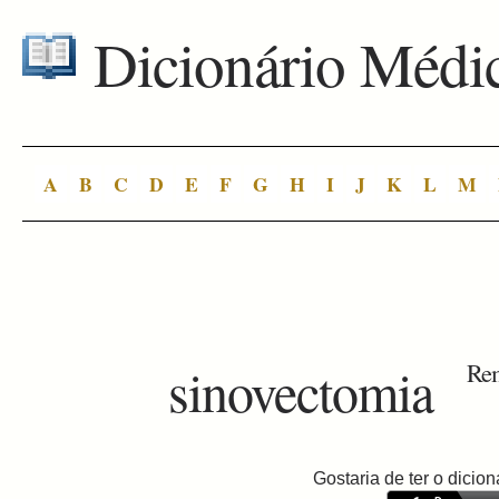
Dicionário Médi
A
B
C
D
E
F
G
H
I
J
K
L
M
sinovectomia
Rem
Gostaria de ter o dici