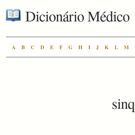
Dicionário Médico
A
B
C
D
E
F
G
H
I
J
K
L
M
sinq