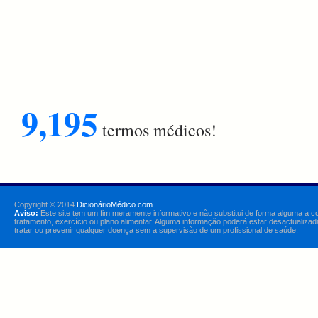
9,195
termos médicos!
Copyright © 2014
DicionárioMédico.com
Aviso:
Este site tem um fim meramente informativo e não substitui de forma alguma a c
tratamento, exercício ou plano alimentar. Alguma informação poderá estar desactualizad
tratar ou prevenir qualquer doença sem a supervisão de um profissional de saúde.