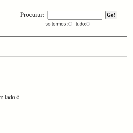
Procurar:
só termos :
tudo:
m lado é