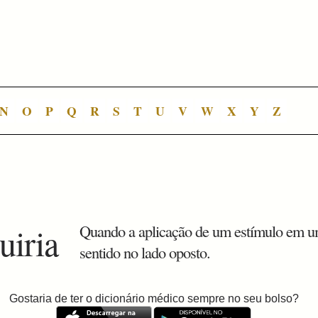
N
O
P
Q
R
S
T
U
V
W
X
Y
Z
uiria
Quando a aplicação de um estímulo em u
sentido no lado oposto.
Gostaria de ter o dicionário médico sempre no seu bolso?