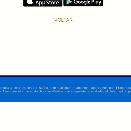
VOLTAR
onsulta a um profissional de saúde, nem quaisquer tratamentos e/ou diagnósticos. Procure 
a. Nenhuma informação do DicionárioMédico.com é regulada ou avaliada pelo Infarmed ou pelo 