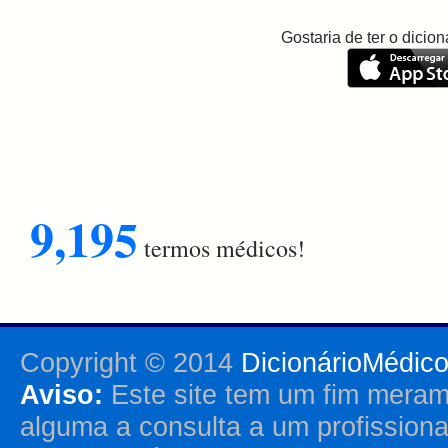
Gostaria de ter o dici
9,195
termos médicos!
Copyright © 2014
DicionárioMédic
Aviso:
Este site tem um fim merame
alguma a consulta a um profission