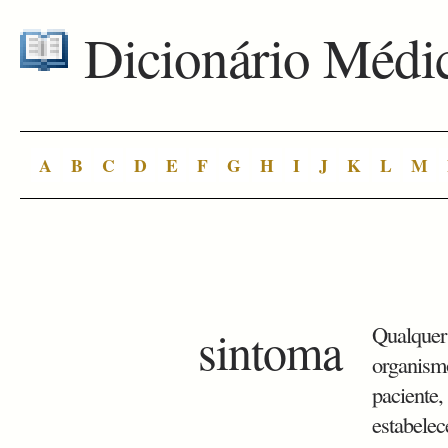
Dicionário Médi
A
B
C
D
E
F
G
H
I
J
K
L
M
sintoma
Qualquer
organismo
paciente,
estabelec