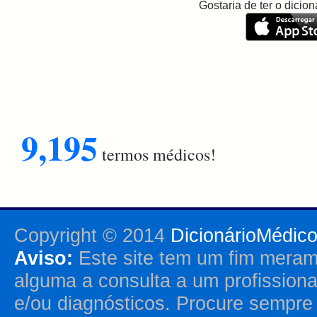
Gostaria de ter o dici
9,195
termos médicos!
Copyright © 2014
DicionárioMédic
Aviso:
Este site tem um fim merame
alguma a consulta a um profission
e/ou diagnósticos. Procure sempr