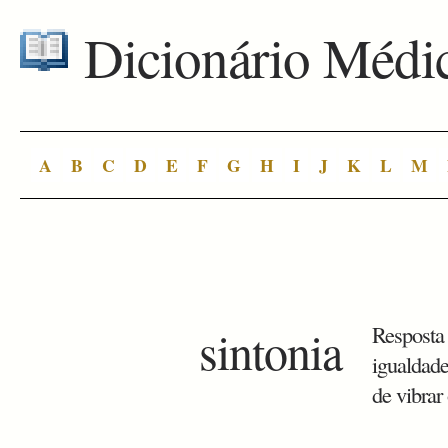
Dicionário Médi
A
B
C
D
E
F
G
H
I
J
K
L
M
sintonia
Resposta 
igualdade
de vibrar