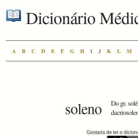
Dicionário Médi
A
B
C
D
E
F
G
H
I
J
K
L
M
soleno
Do gr. solé
dacriosolen
Gostaria de ter o dici