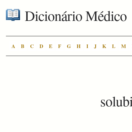
Dicionário Médico
A
B
C
D
E
F
G
H
I
J
K
L
M
solub