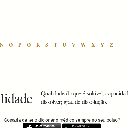
N
O
P
Q
R
S
T
U
V
W
X
Y
Z
ilidade
Qualidade do que é solúvel; capacida
dissolver; grau de dissolução.
Gostaria de ter o dicionário médico sempre no seu bolso?