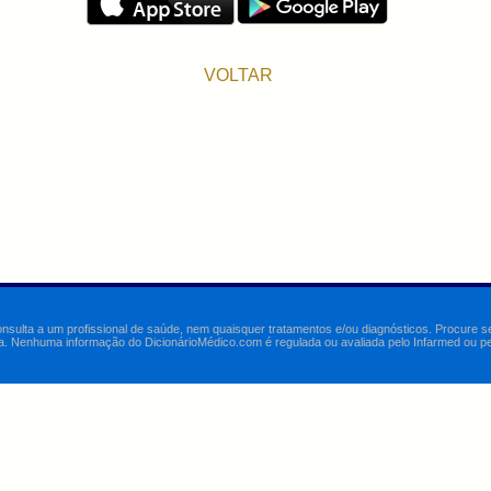
VOLTAR
onsulta a um profissional de saúde, nem quaisquer tratamentos e/ou diagnósticos. Procure 
a. Nenhuma informação do DicionárioMédico.com é regulada ou avaliada pelo Infarmed ou pelo 