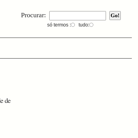
Procurar:
só termos :
tudo:
de de