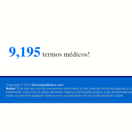
9,195
termos médicos!
Copyright © 2014
DicionárioMédico.com
Aviso:
Este site tem um fim meramente informativo e não substitui de forma alguma a c
tratamento, exercício ou plano alimentar. Alguma informação poderá estar desactualizad
tratar ou prevenir qualquer doença sem a supervisão de um profissional de saúde.