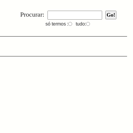
Procurar:
só termos :
tudo: