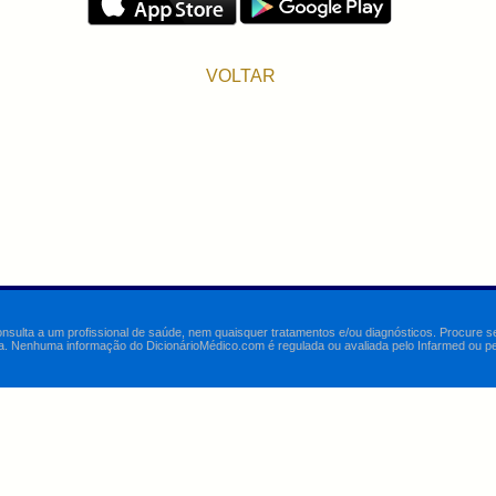
VOLTAR
onsulta a um profissional de saúde, nem quaisquer tratamentos e/ou diagnósticos. Procure 
a. Nenhuma informação do DicionárioMédico.com é regulada ou avaliada pelo Infarmed ou pelo 