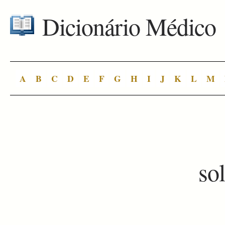
Dicionário Médico
A
B
C
D
E
F
G
H
I
J
K
L
M
so