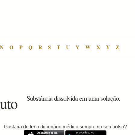
N
O
P
Q
R
S
T
U
V
W
X
Y
Z
luto
Substância dissolvida em uma solução.
Gostaria de ter o dicionário médico sempre no seu bolso?