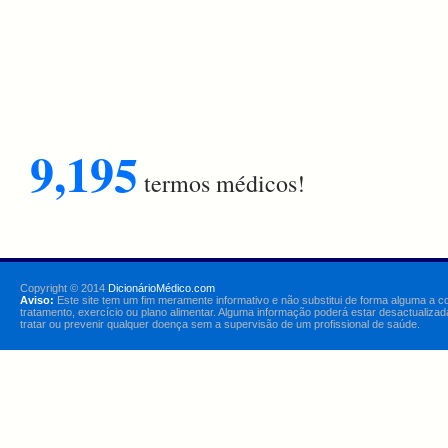
9,195
termos médicos!
Copyright © 2014
DicionárioMédico.com
Aviso:
Este site tem um fim meramente informativo e não substitui de forma alguma a c
tratamento, exercício ou plano alimentar. Alguma informação poderá estar desactualizad
tratar ou prevenir qualquer doença sem a supervisão de um profissional de saúde.