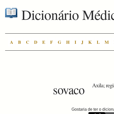
Dicionário Médi
A
B
C
D
E
F
G
H
I
J
K
L
M
sovaco
Axila; regi
Gostaria de ter o dici