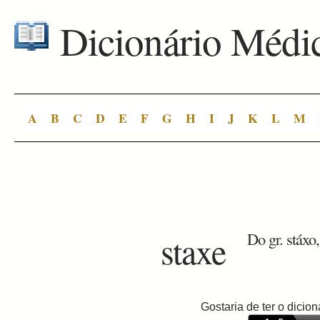
Dicionário Médi
A
B
C
D
E
F
G
H
I
J
K
L
M
staxe
Do gr. stáxo,
Gostaria de ter o dici