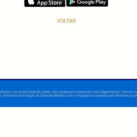
VOLTAR
onsulta a um profissional de saúde, nem quaisquer tratamentos e/ou diagnósticos. Procure 
a. Nenhuma informação do DicionárioMédico.com é regulada ou avaliada pelo Infarmed ou pelo 