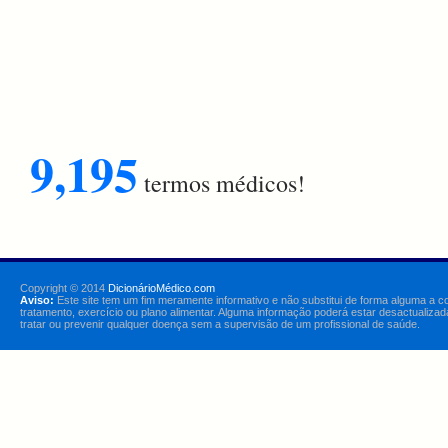
9,195
termos médicos!
Copyright © 2014
DicionárioMédico.com
Aviso:
Este site tem um fim meramente informativo e não substitui de forma alguma a c
tratamento, exercício ou plano alimentar. Alguma informação poderá estar desactualizad
tratar ou prevenir qualquer doença sem a supervisão de um profissional de saúde.