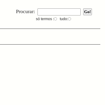
Procurar:
só termos :
tudo: