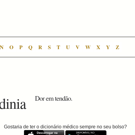
N
O
P
Q
R
S
T
U
V
W
X
Y
Z
dinia
Dor em tendão.
Gostaria de ter o dicionário médico sempre no seu bolso?