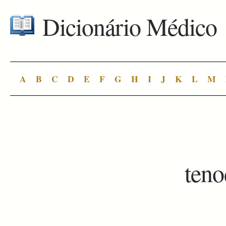
Dicionário Médico
A
B
C
D
E
F
G
H
I
J
K
L
M
teno