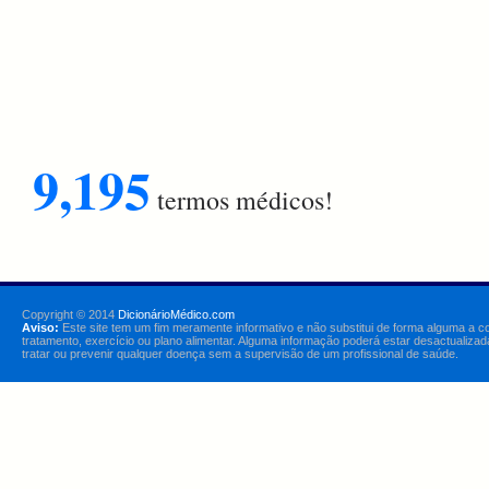
9,195
termos médicos!
Copyright © 2014
DicionárioMédico.com
Aviso:
Este site tem um fim meramente informativo e não substitui de forma alguma a c
tratamento, exercício ou plano alimentar. Alguma informação poderá estar desactualizad
tratar ou prevenir qualquer doença sem a supervisão de um profissional de saúde.