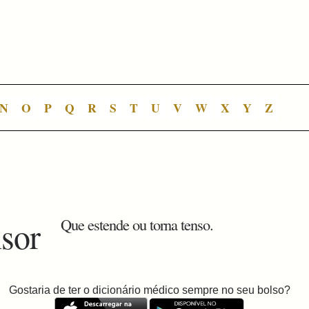
N
O
P
Q
R
S
T
U
V
W
X
Y
Z
nsor
Que estende ou torna tenso.
Gostaria de ter o dicionário médico sempre no seu bolso?