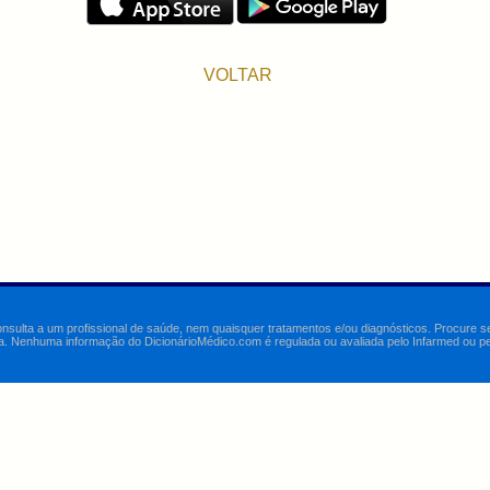
VOLTAR
onsulta a um profissional de saúde, nem quaisquer tratamentos e/ou diagnósticos. Procure 
a. Nenhuma informação do DicionárioMédico.com é regulada ou avaliada pelo Infarmed ou pelo 