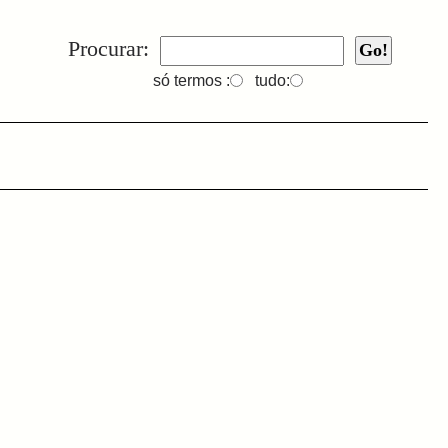
Procurar:
só termos :
tudo: