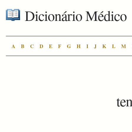
Dicionário Médico
A
B
C
D
E
F
G
H
I
J
K
L
M
te