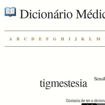
Dicionário Médi
A
B
C
D
E
F
G
H
I
J
K
L
M
tigmestesia
Sensib
Gostaria de ter o dici