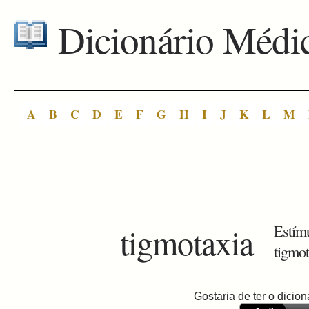
Dicionário Médi
A
B
C
D
E
F
G
H
I
J
K
L
M
tigmotaxia
Estímu
tigmo
Gostaria de ter o dici