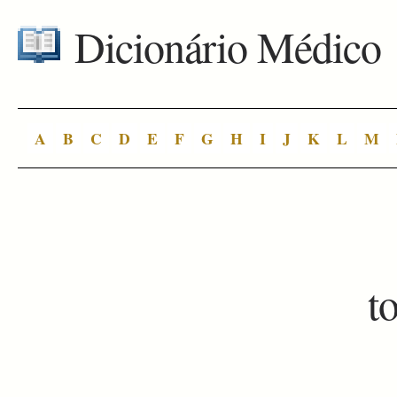
Dicionário Médico
A
B
C
D
E
F
G
H
I
J
K
L
M
t