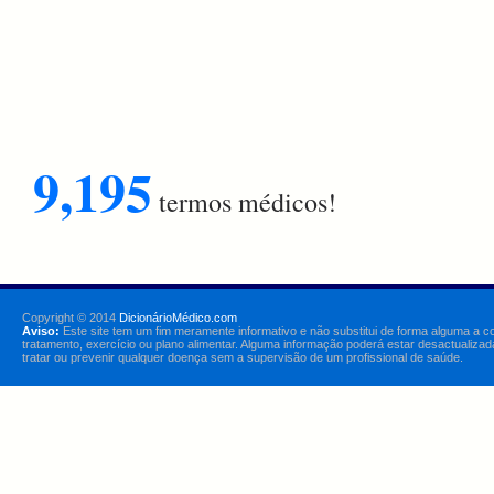
9,195
termos médicos!
Copyright © 2014
DicionárioMédico.com
Aviso:
Este site tem um fim meramente informativo e não substitui de forma alguma a c
tratamento, exercício ou plano alimentar. Alguma informação poderá estar desactualizad
tratar ou prevenir qualquer doença sem a supervisão de um profissional de saúde.