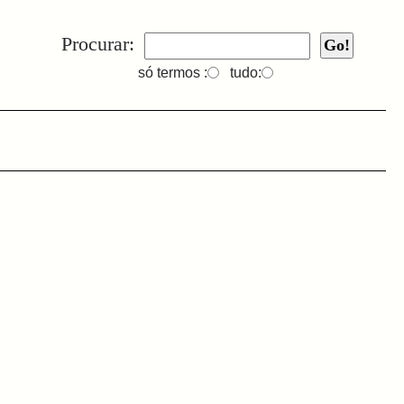
Procurar:
só termos :
tudo: