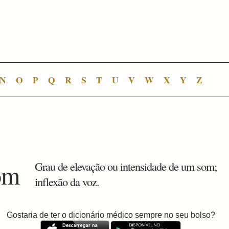
N
O
P
Q
R
S
T
U
V
W
X
Y
Z
om
Grau de elevação ou intensidade de um som;
inflexão da voz.
Gostaria de ter o dicionário médico sempre no seu bolso?