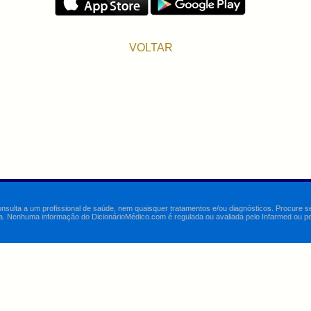
VOLTAR
onsulta a um profissional de saúde, nem quaisquer tratamentos e/ou diagnósticos. Procure 
a. Nenhuma informação do DicionárioMédico.com é regulada ou avaliada pelo Infarmed ou pelo 