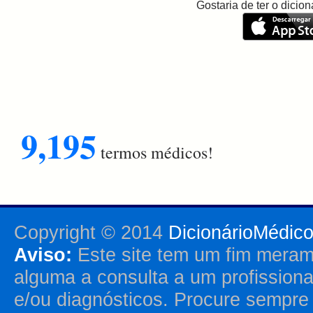
Gostaria de ter o dici
9,195
termos médicos!
Copyright © 2014
DicionárioMédic
Aviso:
Este site tem um fim merame
alguma a consulta a um profission
e/ou diagnósticos. Procure sempr