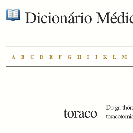
Dicionário Médi
A
B
C
D
E
F
G
H
I
J
K
L
M
toraco
Do gr. thór
toracotomia