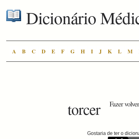
Dicionário Médi
A
B
C
D
E
F
G
H
I
J
K
L
M
torcer
Fazer volver 
Gostaria de ter o dici