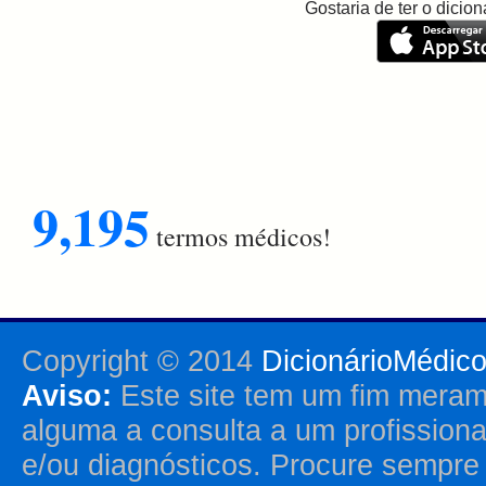
Gostaria de ter o dici
9,195
termos médicos!
Copyright © 2014
DicionárioMédic
Aviso:
Este site tem um fim merame
alguma a consulta a um profission
e/ou diagnósticos. Procure sempr