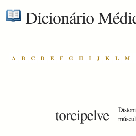
Dicionário Médi
A
B
C
D
E
F
G
H
I
J
K
L
M
torcipelve
Distoni
músculo