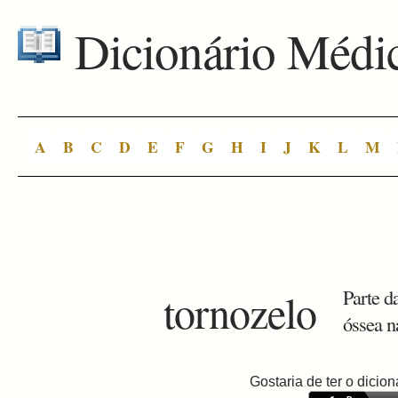
Dicionário Médi
A
B
C
D
E
F
G
H
I
J
K
L
M
tornozelo
Parte d
óssea n
Gostaria de ter o dici