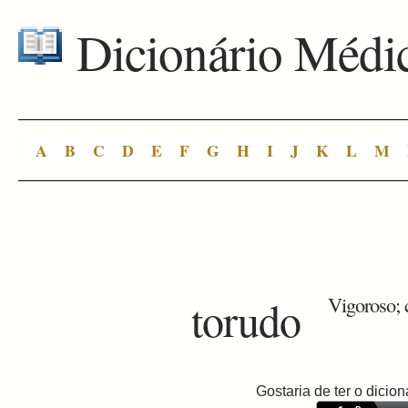
Dicionário Médi
A
B
C
D
E
F
G
H
I
J
K
L
M
torudo
Vigoroso; 
Gostaria de ter o dici