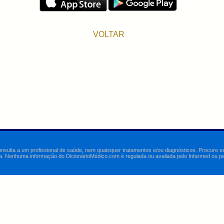
VOLTAR
onsulta a um profissional de saúde, nem quaisquer tratamentos e/ou diagnósticos. Procure 
a. Nenhuma informação do DicionárioMédico.com é regulada ou avaliada pelo Infarmed ou pelo 