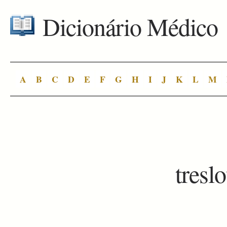
Dicionário Médico
A
B
C
D
E
F
G
H
I
J
K
L
M
tresl