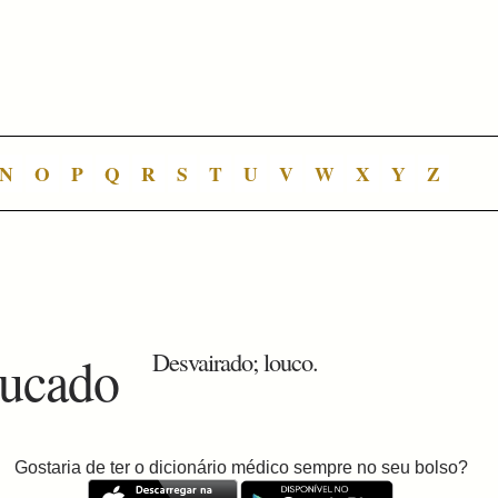
N
O
P
Q
R
S
T
U
V
W
X
Y
Z
oucado
Desvairado; louco.
Gostaria de ter o dicionário médico sempre no seu bolso?