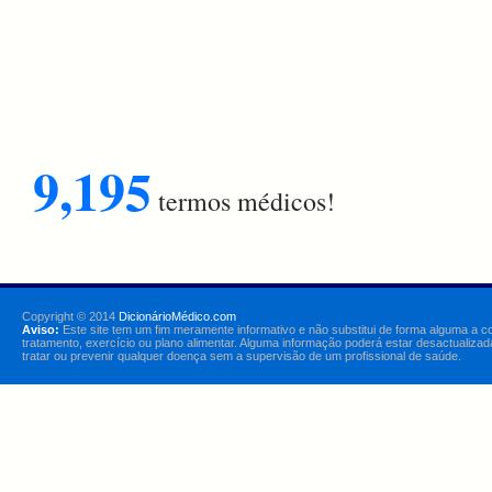
9,195
termos médicos!
Copyright © 2014
DicionárioMédico.com
Aviso:
Este site tem um fim meramente informativo e não substitui de forma alguma a c
tratamento, exercício ou plano alimentar. Alguma informação poderá estar desactualizad
tratar ou prevenir qualquer doença sem a supervisão de um profissional de saúde.