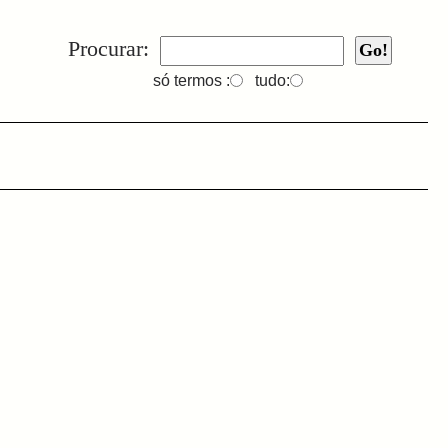
Procurar:
só termos :
tudo: