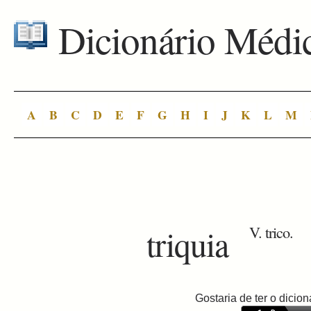
Dicionário Médi
A
B
C
D
E
F
G
H
I
J
K
L
M
triquia
V. trico.
Gostaria de ter o dici