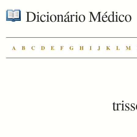
Dicionário Médico
A
B
C
D
E
F
G
H
I
J
K
L
M
tris