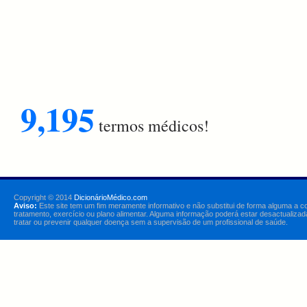
9,195
termos médicos!
Copyright © 2014
DicionárioMédico.com
Aviso:
Este site tem um fim meramente informativo e não substitui de forma alguma a c
tratamento, exercício ou plano alimentar. Alguma informação poderá estar desactualizad
tratar ou prevenir qualquer doença sem a supervisão de um profissional de saúde.