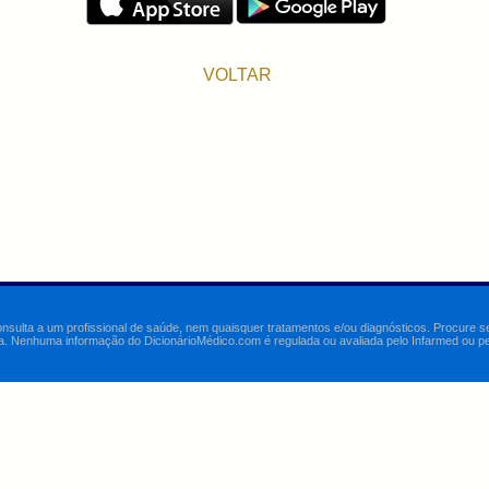
VOLTAR
onsulta a um profissional de saúde, nem quaisquer tratamentos e/ou diagnósticos. Procure 
a. Nenhuma informação do DicionárioMédico.com é regulada ou avaliada pelo Infarmed ou pelo 