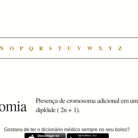
N
O
P
Q
R
S
T
U
V
W
X
Y
Z
somia
Presença de cromosoma adicional em uma
diplóide ( 2n + 1).
Gostaria de ter o dicionário médico sempre no seu bolso?