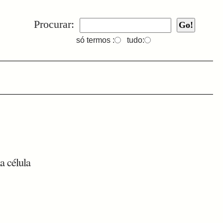
Procurar:
só termos :
tudo:
 célula