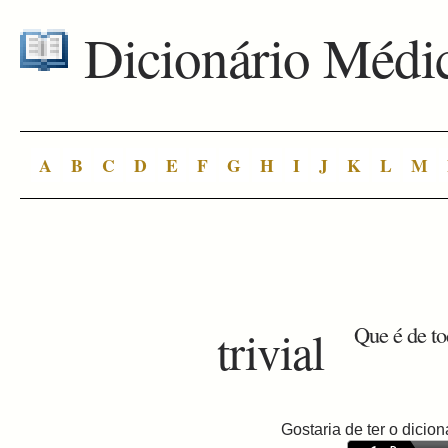
Dicionário Médi
A
B
C
D
E
F
G
H
I
J
K
L
M
trivial
Que é de to
Gostaria de ter o dici