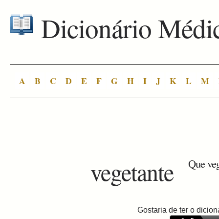
Dicionário Médi
A
B
C
D
E
F
G
H
I
J
K
L
M
vegetante
Que veg
Gostaria de ter o dici