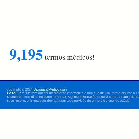
9,195
termos médicos!
Copyright © 2014
DicionárioMédico.com
Aviso:
Este site tem um fim meramente informativo e não substitui de forma alguma a c
tratamento, exercício ou plano alimentar. Alguma informação poderá estar desactualizad
tratar ou prevenir qualquer doença sem a supervisão de um profissional de saúde.