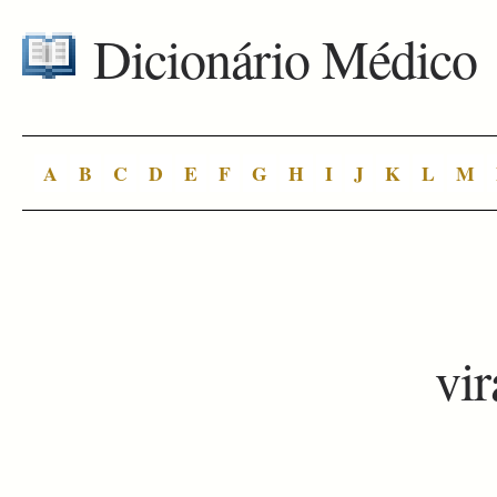
Dicionário Médico
A
B
C
D
E
F
G
H
I
J
K
L
M
vi