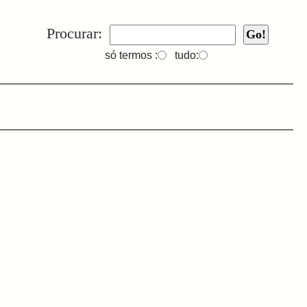
Procurar:
só termos :
tudo: