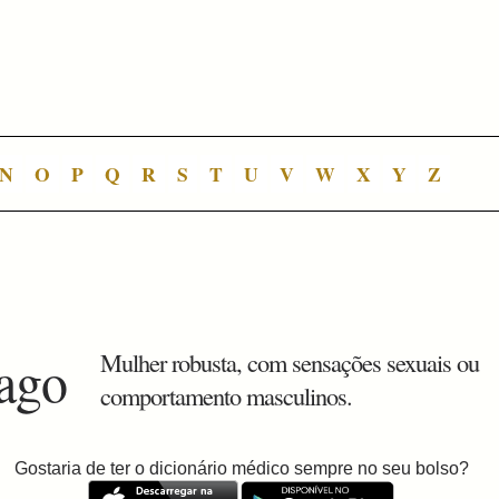
N
O
P
Q
R
S
T
U
V
W
X
Y
Z
rago
Mulher robusta, com sensações sexuais ou
comportamento masculinos.
Gostaria de ter o dicionário médico sempre no seu bolso?