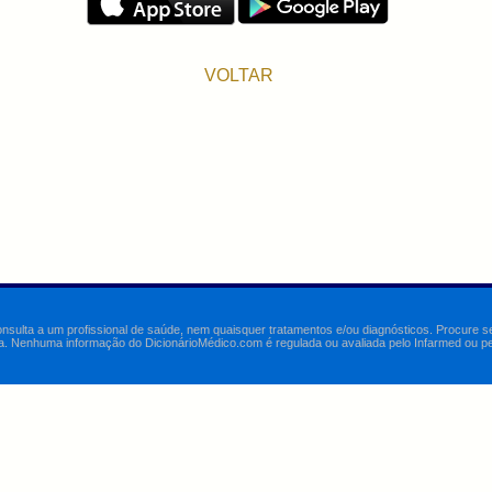
VOLTAR
onsulta a um profissional de saúde, nem quaisquer tratamentos e/ou diagnósticos. Procure 
a. Nenhuma informação do DicionárioMédico.com é regulada ou avaliada pelo Infarmed ou pelo 