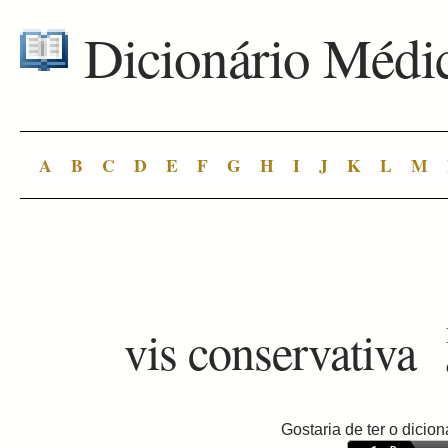
Dicionário Médi
A
B
C
D
E
F
G
H
I
J
K
L
M
vis conservativa
Gostaria de ter o dici