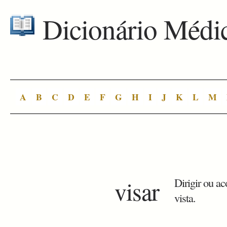
Dicionário Médi
A
B
C
D
E
F
G
H
I
J
K
L
M
visar
Dirigir ou a
vista.