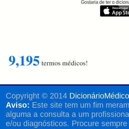
Gostaria de ter o dici
9,195
termos médicos!
Copyright © 2014
DicionárioMédic
Aviso:
Este site tem um fim merame
alguma a consulta a um profission
e/ou diagnósticos. Procure sempr