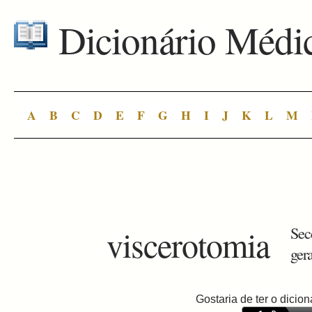
Dicionário Médi
A
B
C
D
E
F
G
H
I
J
K
L
M
viscerotomia
Sec
ger
Gostaria de ter o dici