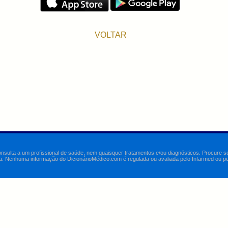
VOLTAR
onsulta a um profissional de saúde, nem quaisquer tratamentos e/ou diagnósticos. Procure 
a. Nenhuma informação do DicionárioMédico.com é regulada ou avaliada pelo Infarmed ou pelo 