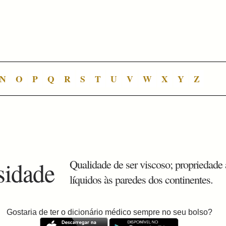
N
O
P
Q
R
S
T
U
V
W
X
Y
Z
sidade
Qualidade de ser viscoso; propriedade
líquidos às paredes dos continentes.
Gostaria de ter o dicionário médico sempre no seu bolso?