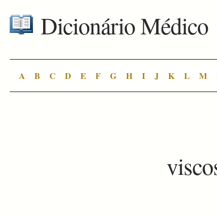
Dicionário Médico
A
B
C
D
E
F
G
H
I
J
K
L
M
visco