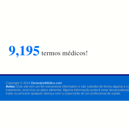
9,195
termos médicos!
Copyright © 2014
DicionárioMédico.com
Aviso:
Este site tem um fim meramente informativo e não substitui de forma alguma a c
tratamento, exercício ou plano alimentar. Alguma informação poderá estar desactualizad
tratar ou prevenir qualquer doença sem a supervisão de um profissional de saúde.