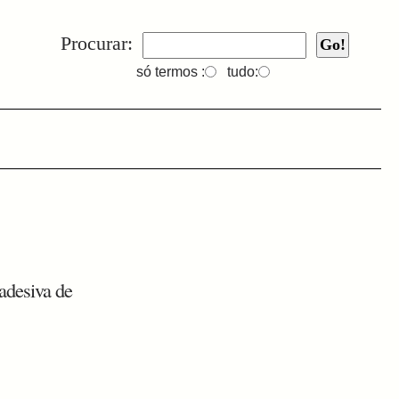
Procurar:
só termos :
tudo:
 adesiva de