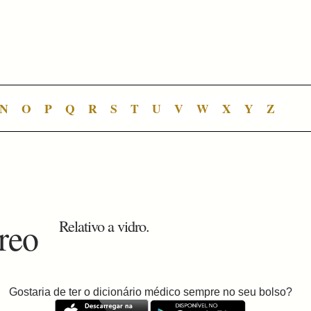
N
O
P
Q
R
S
T
U
V
W
X
Y
Z
treo
Relativo a vidro.
Gostaria de ter o dicionário médico sempre no seu bolso?