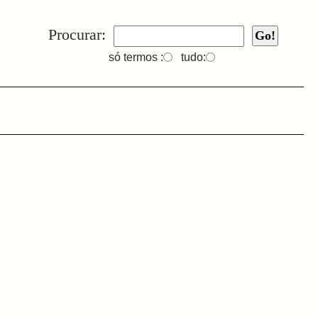
Procurar:
só termos :
tudo: