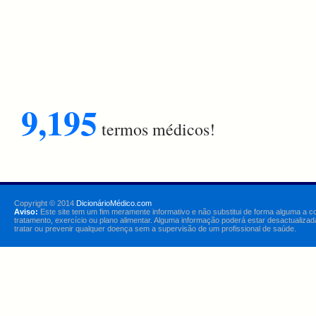
9,195
termos médicos!
Copyright © 2014
DicionárioMédico.com
Aviso:
Este site tem um fim meramente informativo e não substitui de forma alguma a c
tratamento, exercício ou plano alimentar. Alguma informação poderá estar desactualizad
tratar ou prevenir qualquer doença sem a supervisão de um profissional de saúde.