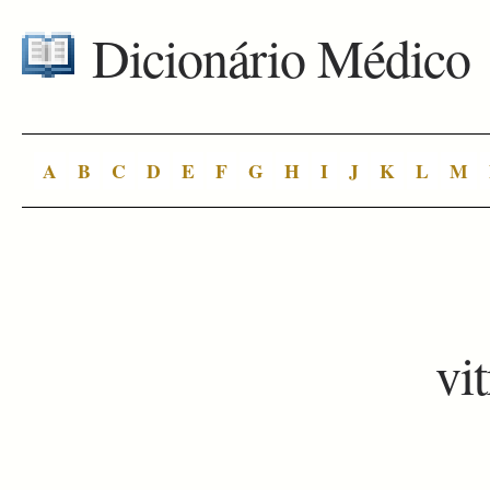
Dicionário Médico
A
B
C
D
E
F
G
H
I
J
K
L
M
vi