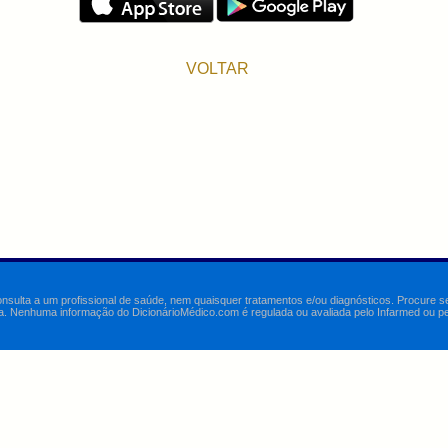
VOLTAR
onsulta a um profissional de saúde, nem quaisquer tratamentos e/ou diagnósticos. Procure 
a. Nenhuma informação do DicionárioMédico.com é regulada ou avaliada pelo Infarmed ou pelo 