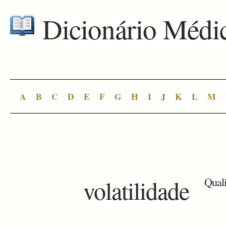
Dicionário Médi
A
B
C
D
E
F
G
H
I
J
K
L
M
volatilidade
Quali