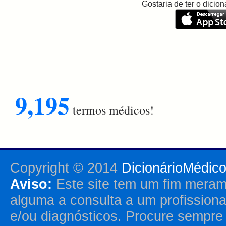
Gostaria de ter o dici
9,195
termos médicos!
Copyright © 2014
DicionárioMédic
Aviso:
Este site tem um fim merame
alguma a consulta a um profission
e/ou diagnósticos. Procure sempr