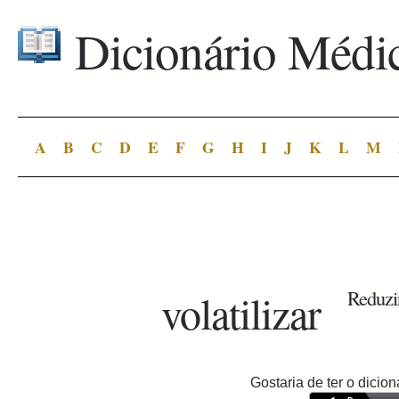
Dicionário Médi
A
B
C
D
E
F
G
H
I
J
K
L
M
volatilizar
Reduzir
Gostaria de ter o dici