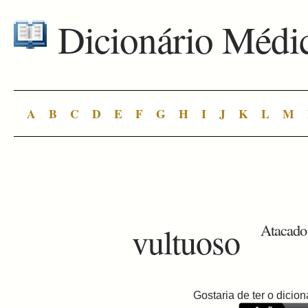
Dicionário Médi
A
B
C
D
E
F
G
H
I
J
K
L
M
vultuoso
Atacado 
Gostaria de ter o dici