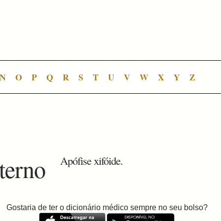
N
O
P
Q
R
S
T
U
V
W
X
Y
Z
sterno
Apófise xifóide.
Gostaria de ter o dicionário médico sempre no seu bolso?