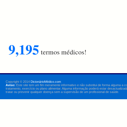
9,195
termos médicos!
Copyright © 2014
DicionárioMédico.com
Aviso:
Este site tem um fim meramente informativo e não substitui de forma alguma a c
tratamento, exercício ou plano alimentar. Alguma informação poderá estar desactualizad
tratar ou prevenir qualquer doença sem a supervisão de um profissional de saúde.