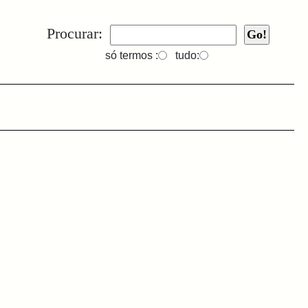
Procurar:
só termos :
tudo: