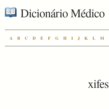
Dicionário Médico
A
B
C
D
E
F
G
H
I
J
K
L
M
xife