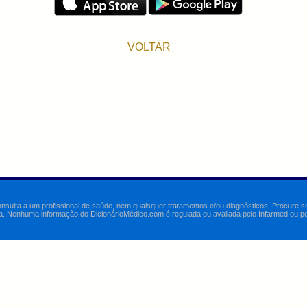
VOLTAR
onsulta a um profissional de saúde, nem quaisquer tratamentos e/ou diagnósticos. Procure 
a. Nenhuma informação do DicionárioMédico.com é regulada ou avaliada pelo Infarmed ou pelo 