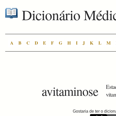
Dicionário Médi
A
B
C
D
E
F
G
H
I
J
K
L
M
avitaminose
Esta
vita
Gostaria de ter o dici