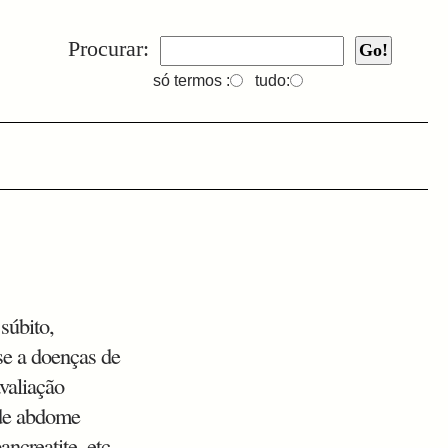
Procurar:
só termos :
tudo:
súbito,
se a doenças de
avaliação
 de abdome
ancreatite, etc.