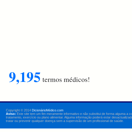
9,195
termos médicos!
Copyright © 2014
DicionárioMédico.com
Aviso:
Este site tem um fim meramente informativo e não substitui de forma alguma a c
tratamento, exercício ou plano alimentar. Alguma informação poderá estar desactualizad
tratar ou prevenir qualquer doença sem a supervisão de um profissional de saúde.