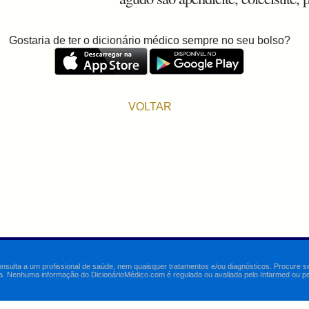
Gostaria de ter o dicionário médico sempre no seu bolso?
VOLTAR
onsulta a um profissional de saúde, nem quaisquer tratamentos e/ou diagnósticos. Procure 
a. Nenhuma informação do DicionárioMédico.com é regulada ou avaliada pelo Infarmed ou pelo 