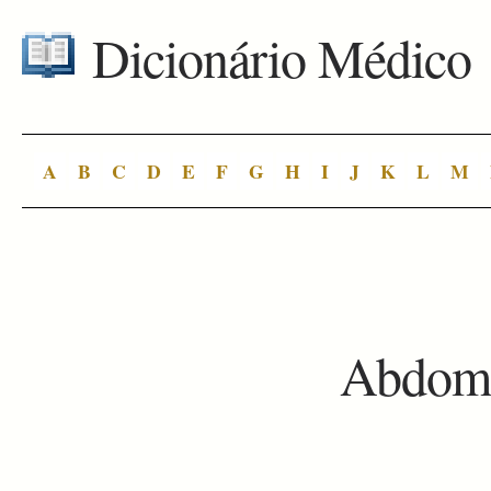
Dicionário Médico
A
B
C
D
E
F
G
H
I
J
K
L
M
Abdom