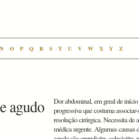
N
O
P
Q
R
S
T
U
V
W
X
Y
Z
e agudo
Dor abdominal, em geral de início 
progressiva que costuma associar-
resolução cirúrgica. Necessita de 
médica urgente. Algumas causas
agudo são apendicite, colecistite, p