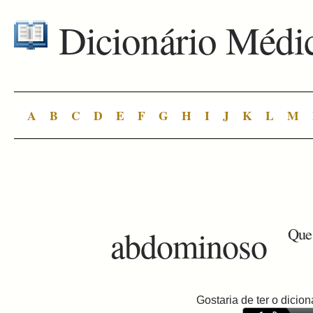
Dicionário Médi
A
B
C
D
E
F
G
H
I
J
K
L
M
abdominoso
Que
Gostaria de ter o dici