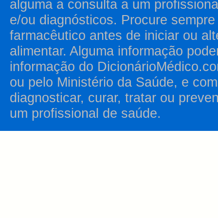
alguma a consulta a um profission
e/ou diagnósticos. Procure sempr
farmacêutico antes de iniciar ou al
alimentar. Alguma informação pode
informação do DicionárioMédico.co
ou pelo Ministério da Saúde, e como
diagnosticar, curar, tratar ou prev
um profissional de saúde.