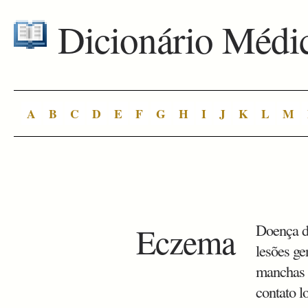
Dicionário Médi
A
B
C
D
E
F
G
H
I
J
K
L
M
Eczema
Doença da
lesões ge
manchas 
contato l